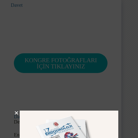
Davet
KONGRE FOTOĞRAFLARI
İÇİN TIKLAYINIZ
Davet
Değerli Meslektaşlarımız,
Endoüroloji Derneği tarafından düzenlenen