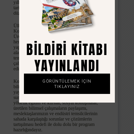
yıllık kongrelerimizin 16.sı 25-28 Nisan 2024
tarihlerinde Antalya Juju Premier Palace Otel’de
düzenlenecektir.
Ülkemizde düzenlenen Dünya Üroloji
Kongresinin ev sahibi olarak 2023 yılında Türk
Üroloji Dernekleri sempozyumu düzenlenmiş,
BİLDİRİ KİTABI
her yıl gerçekleşen ulusal kongremiz
yapılmamıştır. 2024 yılında Endoüroloji
alanında çalışan meslektaşlarımız ve endüstri
YAYINLANDI
temsilcileri ile yeniden buluşma hedefi ile
çalışmalarımıza yoğun bir şekilde devam
ediyoruz.
GÖRÜNTÜLEMEK İÇİN
Kongrelerimizde alışıldığı üzere üst düzey bir
TIKLAYINIZ
bilimsel program hazırlanmaktadır. Canlı cerrahi
yayını, güncel gelişmeler, endüstri tarafından
sunulan yenilikler, genç meslektaşlarımıza
yönelik eğitim ve kurslar, sosyal konuşmalar,
üretilen bilimsel çalışmaların paylaşımı,
meslektaşlarımızın ve endüstri temsilcilerinin
sahada karşılaştığı sorunlar ve çözümlerin
tartışılması hedefi ile dolu dolu bir program
hazırlığındayız.