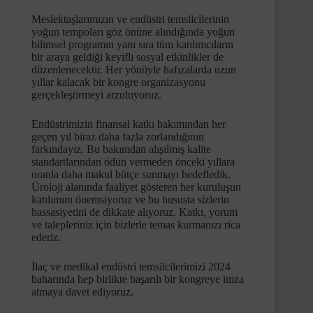
Meslektaşlarımızın ve endüstri temsilcilerinin
yoğun tempoları göz önüne alındığında yoğun
bilimsel programın yanı sıra tüm katılımcıların
bir araya geldiği keyifli sosyal etkinlikler de
düzenlenecektir. Her yönüyle hafızalarda uzun
yıllar kalacak bir kongre organizasyonu
gerçekleştirmeyi arzuluyoruz.
Endüstrimizin finansal katkı bakımından her
geçen yıl biraz daha fazla zorlandığının
farkındayız. Bu bakımdan alışılmış kalite
standartlarından ödün vermeden önceki yıllara
oranla daha makul bütçe sunmayı hedefledik.
Üroloji alanında faaliyet gösteren her kuruluşun
katılımını önemsiyoruz ve bu hususta sizlerin
hassasiyetini de dikkate alıyoruz. Katkı, yorum
ve talepleriniz için bizlerle temas kurmanızı rica
ederiz.
İlaç ve medikal endüstri temsilcilerimizi 2024
baharında hep birlikte başarılı bir kongreye imza
atmaya davet ediyoruz.